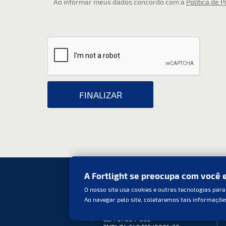
Ao informar meus dados concordo com a
Política de 
A Fortlight se preocupa com você 
O nosso site usa cookies e outras tecnologias para
Ao navegar pelo site, coletaremos tais informaçõe
R. Luíz Rodrigues de Freitas, 240
Porto da Igreja - Guarulhos – SP
CEP: 07034-050