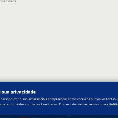
Privacidade
Privacidade
.
Pular
Pular
FECHAR
FECHAR
e sua privacidade
 personalizar a sua experiência e compreender como você e os outros visitantes 
s para utilizá-las com estas finalidades. Em caso de dúvidas, acesse nossa
Políti
2087.6000
POLÍTICA DE PRIVACIDADE
(11)
© Copyright 2019 - Fortlight - Todos o