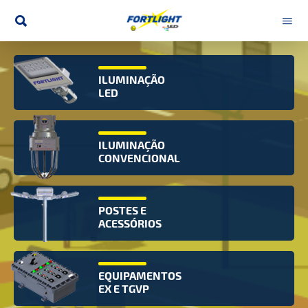
ILUMINAÇÃO
LED
Esqueci minha senha
Fazer novo cadastro
ILUMINAÇÃO
CONVENCIONAL
Home
Produtos
POSTES E
ACESSÓRIOS
Quem Somos
Diferenciais
EQUIPAMENTOS
EX E TGVP
Blog